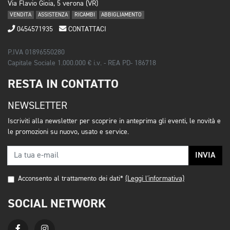
Via Flavio Gioia, 5 verona (VR)
VENDITA
ASSISTENZA
RICAMBI
ABBIGLIAMENTO
0454571935
CONTATTACI
P.IVA 01896550280
Capitale Sociale 1.000.000 € i.v. - REA PD- 186718
RESTA IN CONTATTO
NEWSLETTER
Iscriviti alla newsletter per scoprire in anteprima gli eventi, le novità e
le promozioni su nuovo, usato e service.
INVIA
Acconsento al trattamento dei dati*
(Leggi l'informativa)
SOCIAL NETWORK