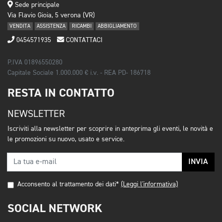
Sede principale
Via Flavio Gioia, 5 verona (VR)
VENDITA
ASSISTENZA
RICAMBI
ABBIGLIAMENTO
0454571935
CONTATTACI
P.IVA 01896550280
Capitale Sociale 1.000.000 € i.v. - REA PD- 186718
RESTA IN CONTATTO
NEWSLETTER
Iscriviti alla newsletter per scoprire in anteprima gli eventi, le novità e
le promozioni su nuovo, usato e service.
INVIA
Acconsento al trattamento dei dati*
(Leggi l'informativa)
SOCIAL NETWORK