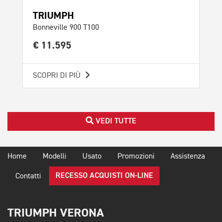
TRIUMPH
TR
Bonneville 900 T100
Bon
€ 11.595
€ 
SCOPRI DI PIÙ
SCO
VEDI TUTTE
Home
Modelli
Usato
Promozioni
Assistenza
RECESSO ACQUISTI ON-LINE
Contatti
TRIUMPH VERONA