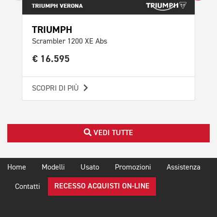
TRIUMPH
TR
Scrambler 1200 XE Abs
Tig
€ 16.595
€ 
SCOPRI DI PIÙ
SCO
VEDI TUTTE
Home
Modelli
Usato
Promozioni
Assistenza
RECESSO ACQUISTI ON-LINE
Contatti