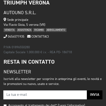
TRIUMPH VERONA
AUTOUNO S.R.L.
Sede principale
Via Flavio Gioia, 5 verona (VR)
VENDITA
ASSISTENZA
RICAMBI
ABBIGLIAMENTO
0454571935
CONTATTACI
P.IVA 01896550280
Capitale Sociale 1.000.000 € i.v. - REA PD- 186718
RESTA IN CONTATTO
NEWSLETTER
Iscriviti alla newsletter per scoprire in anteprima gli eventi, le novità e
le promozioni su nuovo, usato e service.
INVIA
Acconsento al trattamento dei dati*
(Leggi l'informativa)