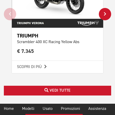
TRIUMPH
TR
Scrambler 400 XC Racing Yellow Abs
Scr
€ 7.345
€ 
SCOPRI DI PIÙ
SCO
VEDI TUTTE
Home
Modelli
Usato
Promozioni
Assistenza