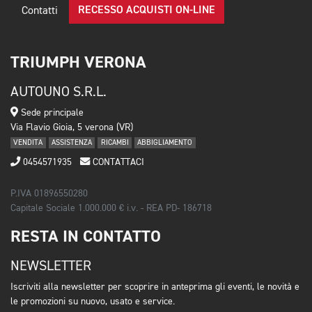
RECESSO ACQUISTI ON-LINE
Contatti
TRIUMPH VERONA
AUTOUNO S.R.L.
Sede principale
Via Flavio Gioia, 5 verona (VR)
VENDITA
ASSISTENZA
RICAMBI
ABBIGLIAMENTO
0454571935
CONTATTACI
P.IVA 01896550280
Capitale Sociale 1.000.000 € i.v. - REA PD- 186718
RESTA IN CONTATTO
NEWSLETTER
Iscriviti alla newsletter per scoprire in anteprima gli eventi, le novità e
le promozioni su nuovo, usato e service.