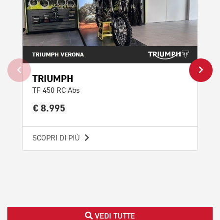
TRIUMPH
TF 450 RC Abs
€ 8.995
TR
TF 
SCOPRI DI PIÙ
€ 
SCO
VEDI TUTTE