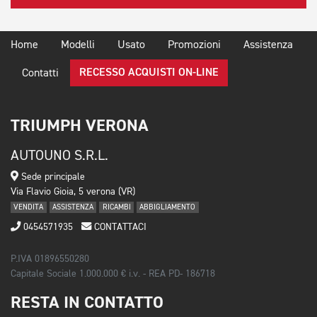
Home
Modelli
Usato
Promozioni
Assistenza
RECESSO ACQUISTI ON-LINE
Contatti
TRIUMPH VERONA
AUTOUNO S.R.L.
Sede principale
Via Flavio Gioia, 5 verona (VR)
VENDITA
ASSISTENZA
RICAMBI
ABBIGLIAMENTO
0454571935
CONTATTACI
P.IVA 01896550280
Capitale Sociale 1.000.000 € i.v. - REA PD- 186718
RESTA IN CONTATTO