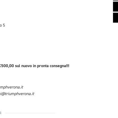
o 5
00,00 sul nuovo in pronta consegna!!!
mphverona.it
ni@triumphverona.it
i