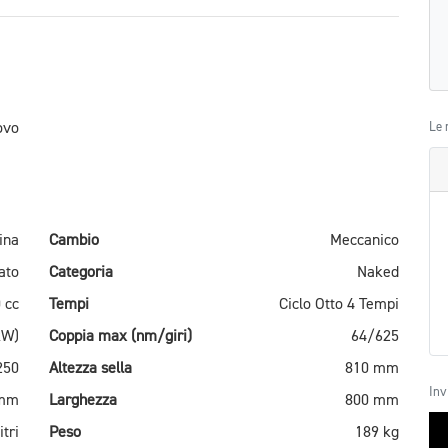
ovo
Le 
ina
Cambio
Meccanico
ato
Categoria
Naked
 cc
Tempi
Ciclo Otto 4 Tempi
kW)
Coppia max (nm/giri)
64/625
250
Altezza sella
810 mm
Inv
 mm
Larghezza
800 mm
itri
Peso
189 kg