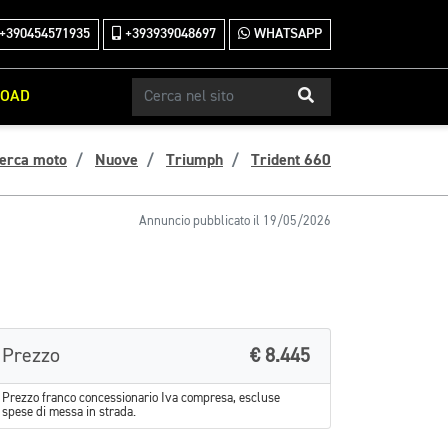
+390454571935
+393939048697
WHATSAPP
ROAD
cerca moto
Nuove
Triumph
Trident 660
Annuncio pubblicato il 19/05/2026
Prezzo
€ 8.445
Prezzo franco concessionario Iva compresa, escluse
spese di messa in strada.