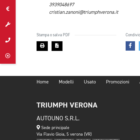
3939048697
cristian.zanoni@triumphverona.it
Stampa o salva PDF
Condivid
Home
Modelli
Usato
Promozioni
TRIUMPH VERONA
AUTOUNO S.R.L.
Sede principale
Via Flavio Gioia, 5 verona (VR)