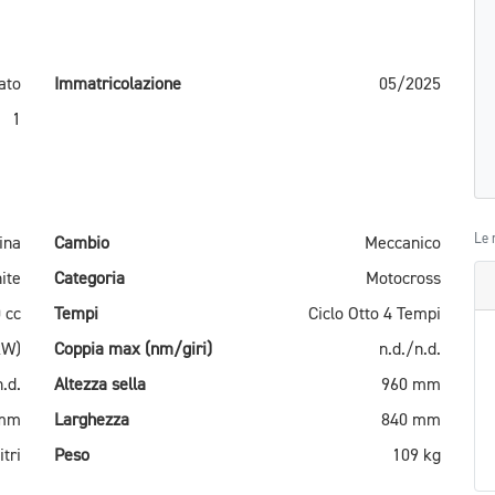
ato
Immatricolazione
05/2025
1
Le 
ina
Cambio
Meccanico
ite
Categoria
Motocross
 cc
Tempi
Ciclo Otto 4 Tempi
kW)
Coppia max (nm/giri)
n.d./n.d.
n.d.
Altezza sella
960 mm
 mm
Larghezza
840 mm
itri
Peso
109 kg