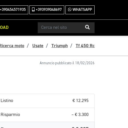
+390454571935
+393939048697
WHATSAPP
ROAD
Ricerca moto
Usate
Triumph
Tf 450 Rc
Annuncio pubblicato il 18/02/2026
Listino
€ 12.295
Risparmio
– € 3.300