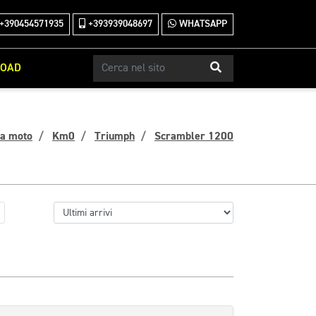
+390454571935
+393939048697
WHATSAPP
ROAD
ca moto
Km0
Triumph
Scrambler 1200