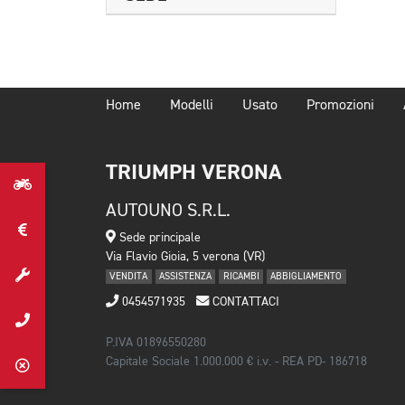
Home
Modelli
Usato
Promozioni
TRIUMPH VERONA
AUTOUNO S.R.L.
Sede principale
Via Flavio Gioia, 5 verona (VR)
VENDITA
ASSISTENZA
RICAMBI
ABBIGLIAMENTO
0454571935
CONTATTACI
P.IVA 01896550280
Capitale Sociale 1.000.000 € i.v. - REA PD- 186718