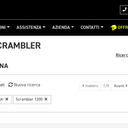
ONI
ASSISTENZA
AZIENDA
CONTATTI
OFF
CRAMBLER
Ricer
GNA
ati
Nuova ricerca
Indietro
1/0
Avanti
mph
Scrambler 1200