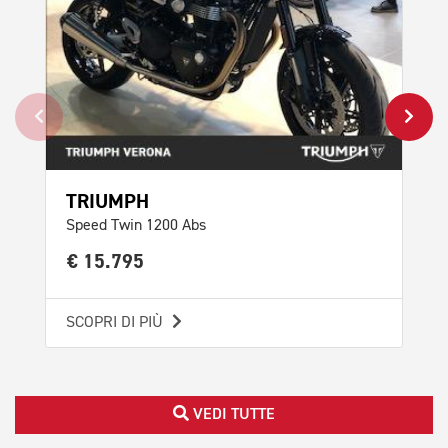
TR
Bon
€ 
TRIUMPH
Speed Twin 1200 Abs
SCO
€ 15.795
SCOPRI DI PIÙ
VEDI TUTTE