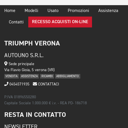
Home
Modelli
Usato
Promozioni
Assistenza
RECESSO ACQUISTI ON-LINE
Contatti
TRIUMPH VERONA
AUTOUNO S.R.L.
Sede principale
Via Flavio Gioia, 5 verona (VR)
VENDITA
ASSISTENZA
RICAMBI
ABBIGLIAMENTO
0454571935
CONTATTACI
P.IVA 01896550280
Capitale Sociale 1.000.000 € i.v. - REA PD- 186718
RESTA IN CONTATTO
NEWSLETTER