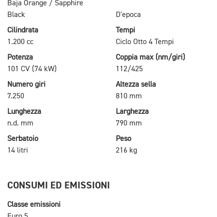
Baja Orange / Sapphire
Black
D'epoca
Cilindrata
Tempi
1.200 cc
Ciclo Otto 4 Tempi
Potenza
Coppia max (nm/giri)
101 CV (74 kW)
112/425
Numero giri
Altezza sella
7.250
810 mm
Lunghezza
Larghezza
n.d. mm
790 mm
Serbatoio
Peso
14 litri
216 kg
CONSUMI ED EMISSIONI
Classe emissioni
Euro 5