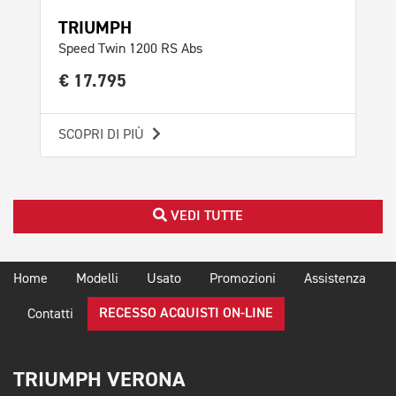
TRIUMPH
TR
Speed Twin 1200 RS Abs
Spe
€ 17.795
€ 
SCOPRI DI PIÙ
SCO
VEDI TUTTE
Home
Modelli
Usato
Promozioni
Assistenza
RECESSO ACQUISTI ON-LINE
Contatti
TRIUMPH VERONA