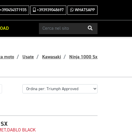
+390454571935
+393939048697
WHATSAPP
ROAD
ca moto
Usate
Kawasaki
Ninja 1000 Sx
 SX
ET.DABLO BLACK