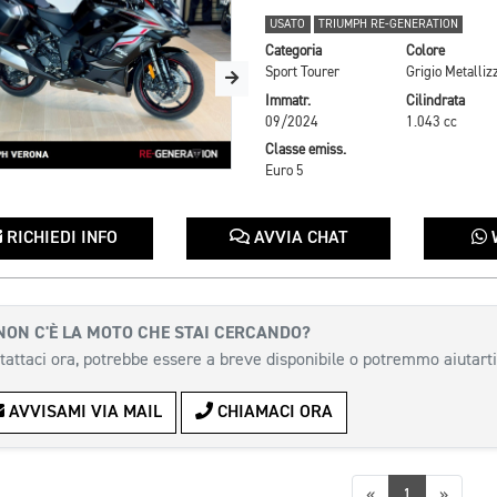
USATO
TRIUMPH RE-GENERATION
Categoria
Colore
Sport Tourer
Immatr.
Cilindrata
09/2024
1.043 cc
Classe emiss.
Euro 5
RICHIEDI INFO
AVVIA CHAT
NON C'È LA MOTO CHE STAI CERCANDO?
tattaci ora, potrebbe essere a breve disponibile o potremmo aiutarti
AVVISAMI VIA MAIL
CHIAMACI ORA
Precedente
Succes
«
1
»