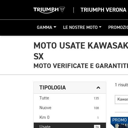
TRIUMPH VERONA
GAMMA
LE NOSTRE MOTO
PROMOZI
MOTO USATE KAWASAKI
SX
MOTO VERIFICATE E GARANTIT
1 risult
TIPOLOGIA
Tutte
135
Kawa
Nuove
108
Km 0
1
PROMO
Usate
26