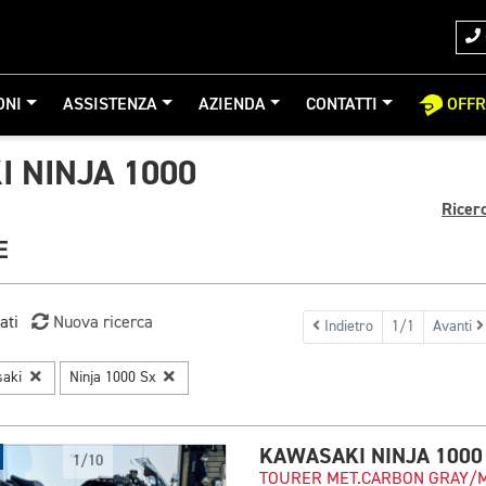
ONI
ASSISTENZA
AZIENDA
CONTATTI
OFF
 NINJA 1000
Ricer
E
ati
Nuova ricerca
Indietro
1/1
Avanti
saki
Ninja 1000 Sx
KAWASAKI NINJA 1000
1/10
TOURER MET.CARBON GRAY/M