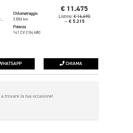
€ 11.475
Chilometraggio
Listino:
€ 16.690
Grigio Metallizzato
3.886 km
€ 5.215
—
Potenza
141 CV (104 kW)
WHATSAPP
CHIAMA
 a trovare la tua occasione!
siva