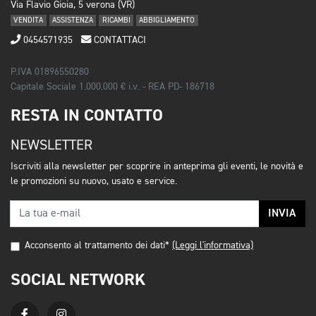
Via Flavio Gioia, 5 verona (VR)
VENDITA
ASSISTENZA
RICAMBI
ABBIGLIAMENTO
0454571935
CONTATTACI
P.IVA 01896550280
Capitale Sociale 1.000.000 € i.v. - REA PD- 186718
RESTA IN CONTATTO
NEWSLETTER
Iscriviti alla newsletter per scoprire in anteprima gli eventi, le novità e
le promozioni su nuovo, usato e service.
INVIA
Acconsento al trattamento dei dati*
(Leggi l'informativa)
SOCIAL NETWORK