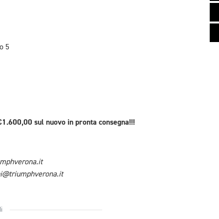
o 5
.600,00 sul nuovo in pronta consegna!!!
mphverona.it
ni@triumphverona.it
i