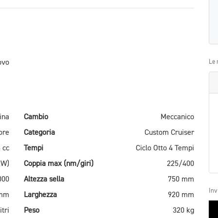
ovo
Le 
ina
Cambio
Meccanico
ore
Categoria
Custom Cruiser
 cc
Tempi
Ciclo Otto 4 Tempi
kW)
Coppia max (nm/giri)
225/400
000
Altezza sella
750 mm
Inv
 mm
Larghezza
920 mm
itri
Peso
320 kg