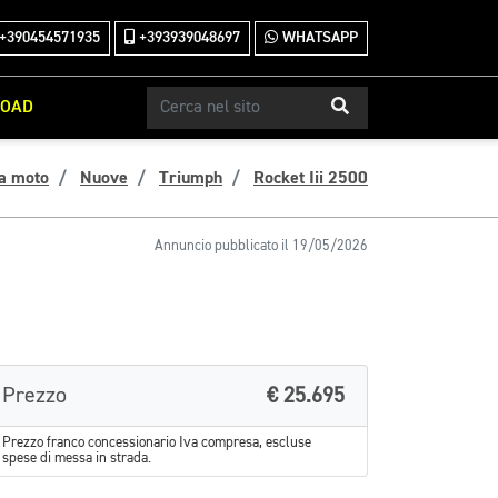
+390454571935
+393939048697
WHATSAPP
ROAD
a moto
Nuove
Triumph
Rocket Iii 2500
Annuncio pubblicato il 19/05/2026
Prezzo
€ 25.695
Prezzo franco concessionario Iva compresa, escluse
spese di messa in strada.