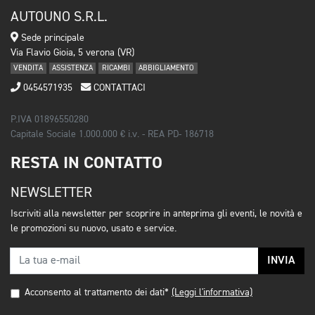
AUTOUNO S.R.L.
Sede principale
Via Flavio Gioia, 5 verona (VR)
VENDITA
ASSISTENZA
RICAMBI
ABBIGLIAMENTO
0454571935
CONTATTACI
P.IVA 01896550280
Capitale Sociale 1.000.000 € i.v. - REA PD- 186718
RESTA IN CONTATTO
NEWSLETTER
Iscriviti alla newsletter per scoprire in anteprima gli eventi, le novità e
le promozioni su nuovo, usato e service.
INVIA
Acconsento al trattamento dei dati*
(Leggi l'informativa)