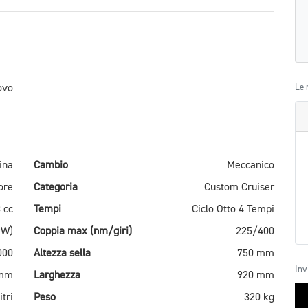
ovo
Le 
ina
Cambio
Meccanico
ore
Categoria
Custom Cruiser
 cc
Tempi
Ciclo Otto 4 Tempi
kW)
Coppia max (nm/giri)
225/400
000
Altezza sella
750 mm
Inv
 mm
Larghezza
920 mm
itri
Peso
320 kg