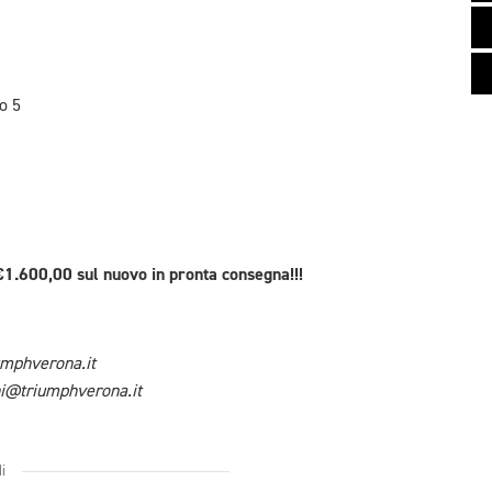
o 5
.600,00 sul nuovo in pronta consegna!!!
mphverona.it
ni@triumphverona.it
i