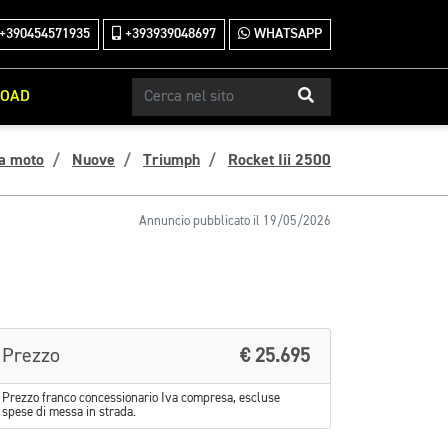
+390454571935
+393939048697
WHATSAPP
ROAD
a moto
Nuove
Triumph
Rocket Iii 2500
Annuncio pubblicato il 19/05/2026
Prezzo
€ 25.695
Prezzo franco concessionario Iva compresa, escluse
spese di messa in strada.