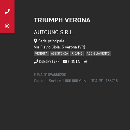
TRIUMPH VERONA
AUTOUNO S.R.L.
Sede principale
Via Flavio Gioia, 5 verona (VR)
VENDITA
ASSISTENZA
RICAMBI
ABBIGLIAMENTO
0454571935
CONTATTACI
P.IVA 01896550280
Capitale Sociale 1.000.000 € i.v. - REA PD- 186718