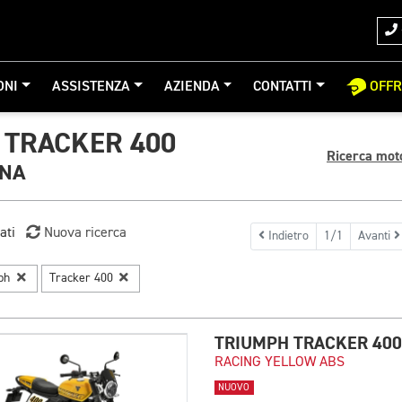
ONI
ASSISTENZA
AZIENDA
CONTATTI
OFF
 TRACKER 400
Ricerca mot
GNA
ati
Nuova ricerca
Indietro
1/1
Avanti
mph
Tracker 400
TRIUMPH TRACKER 400
RACING YELLOW ABS
NUOVO