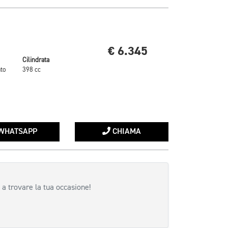
€ 6.345
Cilindrata
to
398 cc
WHATSAPP
CHIAMA
 a trovare la tua occasione!