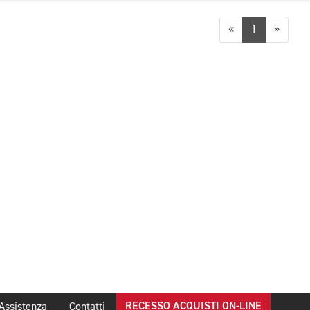
Precedente
Succes
«
1
»
RECESSO ACQUISTI ON-LINE
Assistenza
Contatti