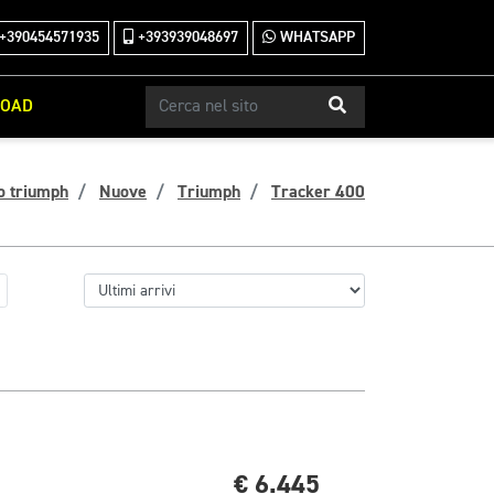
+390454571935
+393939048697
WHATSAPP
ROAD
o triumph
Nuove
Triumph
Tracker 400
€ 6.445