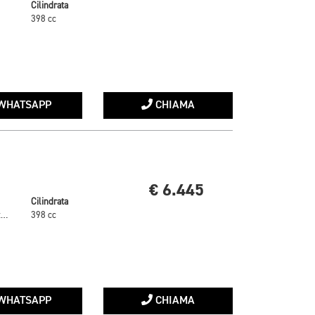
Cilindrata
398 cc
WHATSAPP
CHIAMA
€ 6.445
Cilindrata
Giallo Metallizzato
398 cc
WHATSAPP
CHIAMA