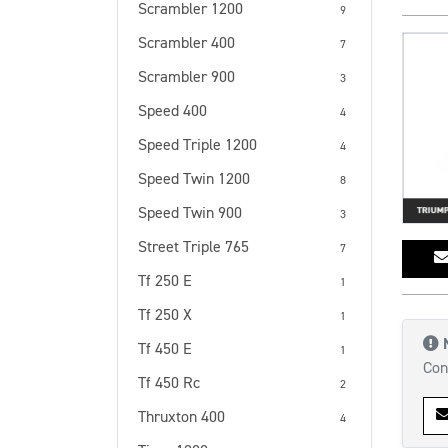
Scrambler 1200
9
Scrambler 400
7
Scrambler 900
3
Speed 400
4
Speed Triple 1200
4
Speed Twin 1200
8
Speed Twin 900
3
Street Triple 765
7
Tf 250 E
1
Tf 250 X
1
Tf 450 E
1
Con
Tf 450 Rc
2
Thruxton 400
4