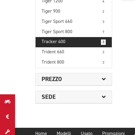
Tiger 1200
4
Tiger 900
2
Tiger Sport 660
3
Tiger Sport 800
7
Tracker 400
3
Trident 660
3
Trident 800
3
PREZZO
SEDE
Home
Modelli
Usato
Promozioni