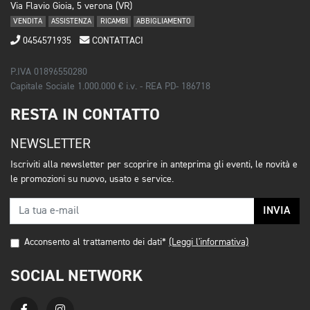
Via Flavio Gioia, 5 verona (VR)
VENDITA
ASSISTENZA
RICAMBI
ABBIGLIAMENTO
0454571935
CONTATTACI
P.IVA 01896550280
Capitale Sociale 1.000.000 € i.v. - REA PD- 186718
RESTA IN CONTATTO
NEWSLETTER
Iscriviti alla newsletter per scoprire in anteprima gli eventi, le novità e
le promozioni su nuovo, usato e service.
INVIA
Acconsento al trattamento dei dati*
(Leggi l'informativa)
SOCIAL NETWORK